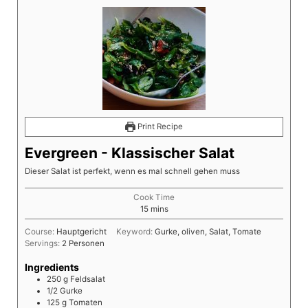
Print Recipe
Evergreen - Klassischer Salat
Dieser Salat ist perfekt, wenn es mal schnell gehen muss
Cook Time
15
mins
Course:
Hauptgericht
Keyword:
Gurke, oliven, Salat, Tomate
Servings:
2
Personen
Ingredients
250
g
Feldsalat
1/2
Gurke
125
g
Tomaten