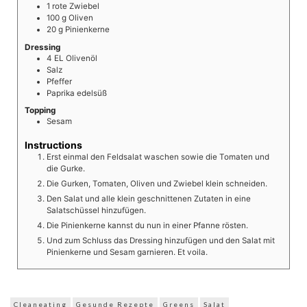
1
rote Zwiebel
100
g
Oliven
20
g
Pinienkerne
Dressing
4
EL
Olivenöl
Salz
Pfeffer
Paprika edelsüß
Topping
Sesam
Instructions
Erst einmal den Feldsalat waschen sowie die Tomaten und
die Gurke.
Die Gurken, Tomaten, Oliven und Zwiebel klein schneiden.
Den Salat und alle klein geschnittenen Zutaten in eine
Salatschüssel hinzufügen.
Die Pinienkerne kannst du nun in einer Pfanne rösten.
Und zum Schluss das Dressing hinzufügen und den Salat mit
Pinienkerne und Sesam garnieren. Et voila.
Cleaneating
Gesunde Rezepte
Greens
Salat